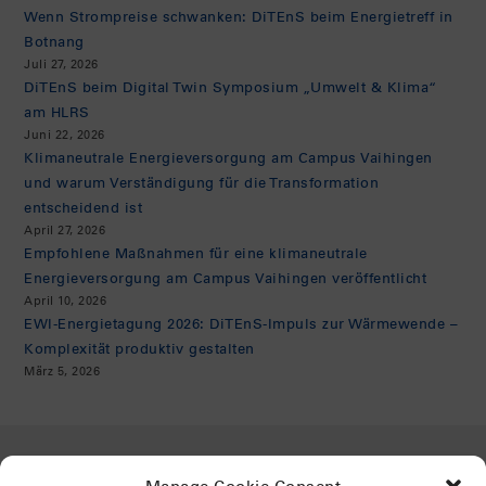
Wenn Strompreise schwanken: DiTEnS beim Energietreff in
Botnang
Juli 27, 2026
DiTEnS beim Digital Twin Symposium „Umwelt & Klima“
am HLRS
Juni 22, 2026
Klimaneutrale Energieversorgung am Campus Vaihingen
und warum Verständigung für die Transformation
entscheidend ist
April 27, 2026
Empfohlene Maßnahmen für eine klimaneutrale
Energieversorgung am Campus Vaihingen veröffentlicht
April 10, 2026
EWI-Energietagung 2026: DiTEnS-Impuls zur Wärmewende –
Komplexität produktiv gestalten
März 5, 2026
Gefördert von: